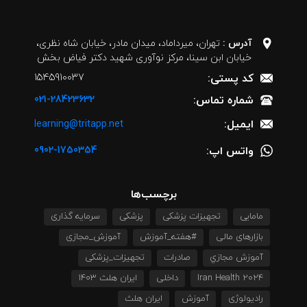
آدرس :
تهران، میرداماد، میدان مادر، خیابان شاه نظری،
خیابان ابن سینا، مرکز نوآوری شهید دکتر فیاض بخش
کد پستی:
1545910037
شماره تماس:
021-28423632
ایمیل:
learning@tritapp.net
واتس اپ:
0902-1750354
برچسب‌ها
مامایی
تجهیزات پزشکی
پزشکی
سرمایه گذاری
بازارهای مالی
#هفته_آموزش
آموزش_مجازی
آموزش مجازي
صادرات
تجهیزات_پزشکی
Iran Health 2024
داخلی
ایران هلث 1403
رادیولوژی
آموزش
ایران هلث