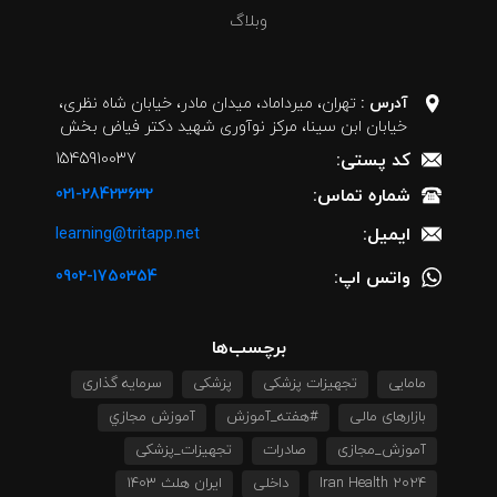
وبلاگ
آدرس :
تهران، میرداماد، میدان مادر، خیابان شاه نظری،
خیابان ابن سینا، مرکز نوآوری شهید دکتر فیاض بخش
کد پستی:
1545910037
شماره تماس:
021-28423632
ایمیل:
learning@tritapp.net
واتس اپ:
0902-1750354
برچسب‌ها
مامایی
تجهیزات پزشکی
پزشکی
سرمایه گذاری
بازارهای مالی
#هفته_آموزش
آموزش مجازي
آموزش_مجازی
صادرات
تجهیزات_پزشکی
Iran Health 2024
داخلی
ایران هلث 1403