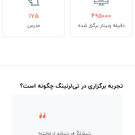
175
495000
دقیقه وبینار برگزار شده
مدرس
تجربه برگزاری در تی‌لرنینگ چگونه است؟
احتراما با عنايت به گذشت
از حمای